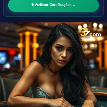
🔒 Verificar Certificações →