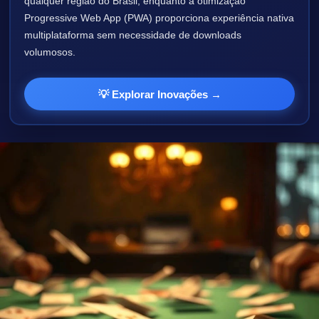
qualquer região do Brasil, enquanto a otimização
Progressive Web App (PWA) proporciona experiência nativa
multiplataforma sem necessidade de downloads
volumosos.
💡 Explorar Inovações →