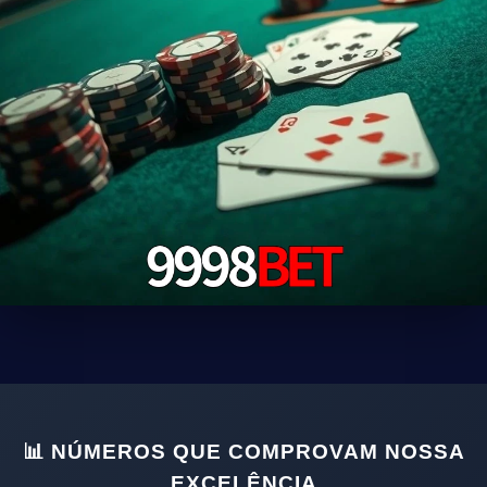
📊 NÚMEROS QUE COMPROVAM NOSSA
EXCELÊNCIA