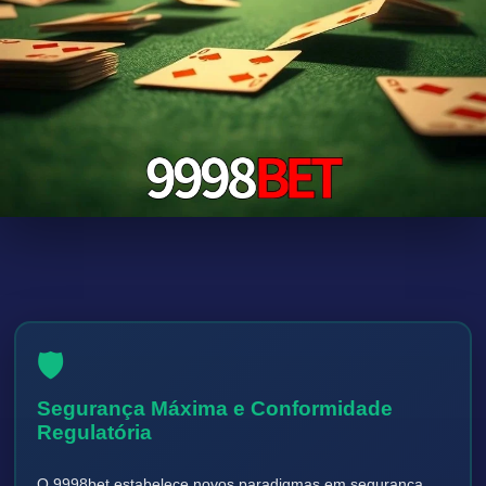
🛡️
Segurança Máxima e Conformidade
Regulatória
O 9998bet estabelece novos paradigmas em segurança