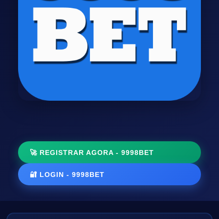
🚀 REGISTRAR AGORA - 9998BET
🔐 LOGIN - 9998BET