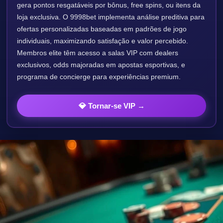
gera pontos resgatáveis por bônus, free spins, ou itens da
loja exclusiva. O 9998bet implementa análise preditiva para
ofertas personalizadas baseadas em padrões de jogo
individuais, maximizando satisfação e valor percebido.
Membros elite têm acesso a salas VIP com dealers
exclusivos, odds majoradas em apostas esportivas, e
programa de concierge para experiências premium.
💎 Tornar-se VIP →